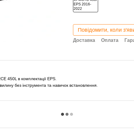
Повідомити, коли з'яв
Доставка
Оплата
Гар
E 450L в комплектації EPS.
вилину без інструмента та навичок встановлення.