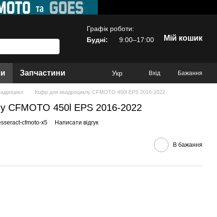
Графік роботи:
Мій кошик
Будні:
9:00–17:00
ри
Запчастини
Укр
Вхід
Бажання
вадроцикл
Кофр для квадроциклу CFMOTO 450l EPS 2016-2022
лу CFMOTO 450l EPS 2016-2022
esseract-cfmoto-x5
Написати відгук
В бажання