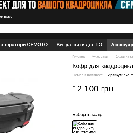
ти вам?
Генератори CFMOTO
Витратники для ТО
Аксесуа
Головна
Аксесуари
Кофри на к
Кофр для квадроцик
Немає в наявності
Артикул: gka-t
12 100 грн
Виберіть колір