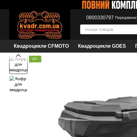
Перейти до основного контенту
0800330797
Передзвони
Квадроцикли CFMOTO
Квадроцикли GOES
ХІТ