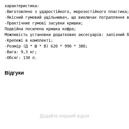
характеристика:

-Виготовлено з ударостійкого, морозостійкого пластика;

-Якісний гумовий ущільнювач, що виключає потрапляння в
-Практічние гумові засувки кришки;

Подвійна посилена кришка кофра;

Можливість установки додаткових аксесуарів: залізний б
-Крепежі в комплекті;

-Розмір (Д * Ш * В) 620 * 990 * 380;

-Вага: 9,3 кг;

-Обсяг: 130 л.
Відгуки
Додайте перший відгук