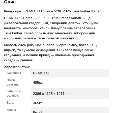
Опис
Квадроцикл CFMOTO CForce 520L 2026 TrueTimber Kanati
CFMOTO CForce 520L 2026 TrueTimber Kanati — це
універсальний квадроцикл, створений для тих, хто шукає
надійність, комфорт і стиль. Камуфляжне забарвлення
TrueTimber Kanati робить його ідеальним вибором для
мисливців, рибалок та любителів природи.
Модель 2026 року має оновлену ергономіку, покращену
підвіску та сучасне оснащення. EPS забезпечує легке
керування, а повний привід — впевнене проходження
складних ділянок.
Характеристики
Виробник
CFMOTO
Об'єм
495cc
двигуна:
Габаритні
2386 x 1125 x 1217 mm
розміри:
Вага
365кг
Країна
Китай