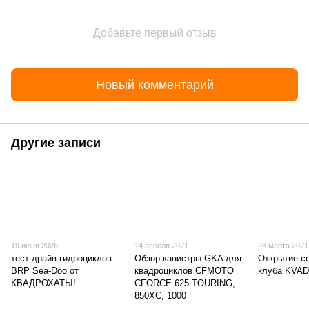
Добавьте первый отзыв
Новый комментарий
Другие записи
19 июня 2026
14 апреля 2021
28 марта 2021
тест-драйв гидроциклов
Обзор канистры GKA для
Открытие се
BRP Sea-Doo от
квадроциклов CFMOTO
клуба KVA
КВАДРОХАТЫ!
CFORCE 625 TOURING,
850XC, 1000