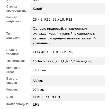
Страна
Китай
производства
Размер
25 x 8, R12; 25 x 10, R12
покрышек:
Одноцилиндровый, с жидкостным
охлаждением, 4-тактный, с одинарным
Тип
двигателя:
верхним распределительным валом, 4-
клапанный
Подача
EFI (ИНЖЕКТОР BOSCH)
топлива:
Трансмиссия:
CVTech Канада (H,L,N,R,P передачи)
Колёсная
1480 мм.
база:
Высота
530мм.
сидения:
Клиренс:
270 мм.
Цвет:
HUNTER GREEN
Комплектация:
EPS