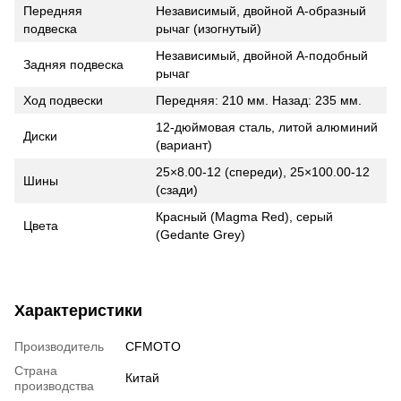
Передняя
Независимый, двойной A-образный
подвеска
рычаг (изогнутый)
Независимый, двойной A-подобный
Задняя подвеска
рычаг
Ход подвески
Передняя: 210 мм. Назад: 235 мм.
12-дюймовая сталь, литой алюминий
Диски
(вариант)
25×8.00-12 (спереди), 25×100.00-12
Шины
(сзади)
Красный (Magma Red), серый
Цвета
(Gedante Grey)
Характеристики
Производитель
CFMOTO
Страна
Китай
производства