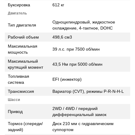
Буксировка
612 кг
Двигатель
Одноцилиндровый, жидкостное
Тип двигателя
охлаждение, 4-тактное, DOHC
Рабочий объем
498,6 см3
Максимальная
39 л.с. при 7500 об/мин
мощность
Максимальный
43,5 Нм при 5000 об/мин
крутящий момент
Топливная
EFI (инжектор)
система
Трансмиссия
Вариатор (CVT), режимы P-R-N-H-L
Шасси
2WD / 4WD / передний
Привод
дифференциальный замок
Тормоз (спереди/
Диск 210 мм с гидравлическим
задний)
суппортом