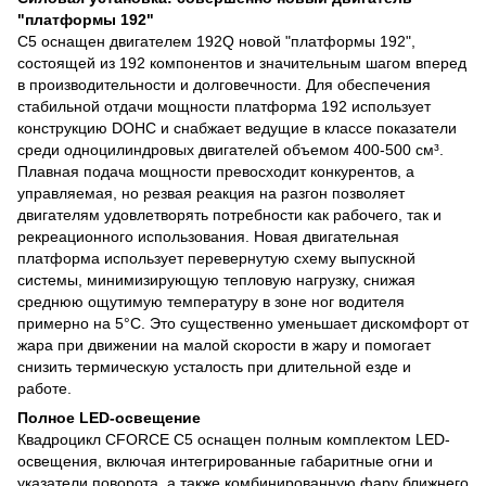
"платформы 192"
C5 оснащен двигателем 192Q новой "платформы 192",
состоящей из 192 компонентов и значительным шагом вперед
в производительности и долговечности. Для обеспечения
стабильной отдачи мощности платформа 192 использует
конструкцию DOHC и снабжает ведущие в классе показатели
среди одноцилиндровых двигателей объемом 400-500 см³.
Плавная подача мощности превосходит конкурентов, а
управляемая, но резвая реакция на разгон позволяет
двигателям удовлетворять потребности как рабочего, так и
рекреационного использования. Новая двигательная
платформа использует перевернутую схему выпускной
системы, минимизирующую тепловую нагрузку, снижая
среднюю ощутимую температуру в зоне ног водителя
примерно на 5°C. Это существенно уменьшает дискомфорт от
жара при движении на малой скорости в жару и помогает
снизить термическую усталость при длительной езде и
работе.
Полное LED-освещение
Квадроцикл CFORCE C5 оснащен полным комплектом LED-
освещения, включая интегрированные габаритные огни и
указатели поворота, а также комбинированную фару ближнего