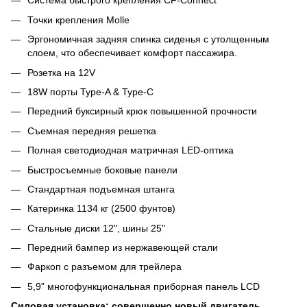
Система быстрого крепления CF-Connect
Точки крепления Molle
Эргономичная задняя спинка сиденья с утолщенным
слоем, что обеспечивает комфорт пассажира.
Розетка на 12V
18W порты Type-A & Type-C
Передний буксирный крюк повышенной прочности
Съемная передняя решетка
Полная светодиодная матричная LED-оптика
Быстросъемные боковые панели
Стандартная подъемная штанга
Катеринка 1134 кг (2500 фунтов)
Стальные диски 12", шины 25"
Передний бампер из нержавеющей стали
Фаркоп с разъемом для трейлера
5,9” многофункциональная приборная панель LCD
Силовая установка: совершенно новый двигатель