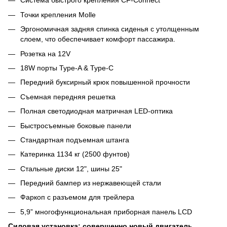
Система быстрого крепления CF-Connect
Точки крепления Molle
Эргономичная задняя спинка сиденья с утолщенным
слоем, что обеспечивает комфорт пассажира.
Розетка на 12V
18W порты Type-A & Type-C
Передний буксирный крюк повышенной прочности
Съемная передняя решетка
Полная светодиодная матричная LED-оптика
Быстросъемные боковые панели
Стандартная подъемная штанга
Катеринка 1134 кг (2500 фунтов)
Стальные диски 12", шины 25"
Передний бампер из нержавеющей стали
Фаркоп с разъемом для трейлера
5,9” многофункциональная приборная панель LCD
Силовая установка: совершенно новый двигатель