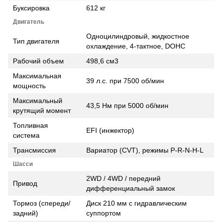
Буксировка
612 кг
Двигатель
Одноцилиндровый, жидкостное
Тип двигателя
охлаждение, 4-тактное, DOHC
Рабочий объем
498,6 см3
Максимальная
39 л.с. при 7500 об/мин
мощность
Максимальный
43,5 Нм при 5000 об/мин
крутящий момент
Топливная
EFI (инжектор)
система
Трансмиссия
Вариатор (CVT), режимы P-R-N-H-L
Шасси
2WD / 4WD / передний
Привод
дифференциальный замок
Тормоз (спереди/
Диск 210 мм с гидравлическим
задний)
суппортом