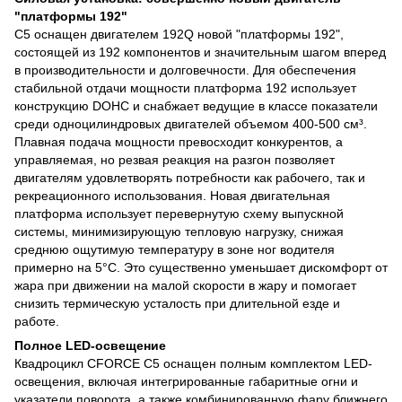
"платформы 192"
C5 оснащен двигателем 192Q новой "платформы 192",
состоящей из 192 компонентов и значительным шагом вперед
в производительности и долговечности. Для обеспечения
стабильной отдачи мощности платформа 192 использует
конструкцию DOHC и снабжает ведущие в классе показатели
среди одноцилиндровых двигателей объемом 400-500 см³.
Плавная подача мощности превосходит конкурентов, а
управляемая, но резвая реакция на разгон позволяет
двигателям удовлетворять потребности как рабочего, так и
рекреационного использования. Новая двигательная
платформа использует перевернутую схему выпускной
системы, минимизирующую тепловую нагрузку, снижая
среднюю ощутимую температуру в зоне ног водителя
примерно на 5°C. Это существенно уменьшает дискомфорт от
жара при движении на малой скорости в жару и помогает
снизить термическую усталость при длительной езде и
работе.
Полное LED-освещение
Квадроцикл CFORCE C5 оснащен полным комплектом LED-
освещения, включая интегрированные габаритные огни и
указатели поворота, а также комбинированную фару ближнего