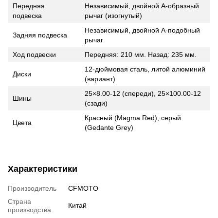
Передняя
Независимый, двойной A-образный
подвеска
рычаг (изогнутый)
Независимый, двойной A-подобный
Задняя подвеска
рычаг
Ход подвески
Передняя: 210 мм. Назад: 235 мм.
12-дюймовая сталь, литой алюминий
Диски
(вариант)
25×8.00-12 (спереди), 25×100.00-12
Шины
(сзади)
Красный (Magma Red), серый
Цвета
(Gedante Grey)
Характеристики
Производитель
CFMOTO
Страна
Китай
производства